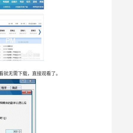
看就无需下载，直接观看了。