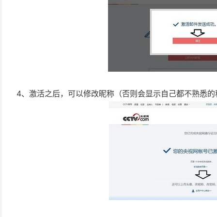
4、激活之后，可以修改昵称（否则会显示自己都不熟悉的