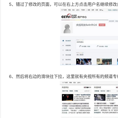
5、错过了修改的页面，可以在右上方点击用户名继续修改
6、然后将右边的滑块往下拉，这里就有央视所有的频道专