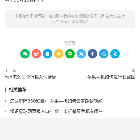
未经允许不得转载：
路由网
»
我的电脑桌面上没了关闭.最大化.最小
化的图标了,怎么恢复?
分享到









上一篇
下一篇
cad怎么命令行输入快捷键
苹果手机如何进行长截图
相关推荐
怎么解除360壁纸
苹果手机如何设置朗读功能
知识星球网页版入口
新上市折叠屏手机有哪些