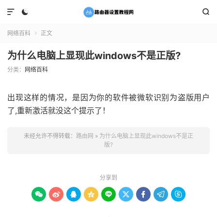



网络百科
正文

为什么电脑上显现此windows不是正版?
分类：
网络百科
出现这样的情况，是因为你的软件被微软识别为盗版用户
了,重新激活就没这个提示了！
未经允许不得转载：
路由网
»
为什么电脑上显现此windows不是正
版?
分享到








