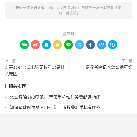
未经允许不得转载：
路由网
»
电脑如何让电脑处于离开状态却不影
响下载进程?
分享到









上一篇
下一篇
宏碁acer台式电脑无故重启是什
拯救者笔记本怎么换壁纸
么原因
相关推荐
怎么解除360壁纸
苹果手机如何设置朗读功能
知识星球网页版入口
新上市折叠屏手机有哪些