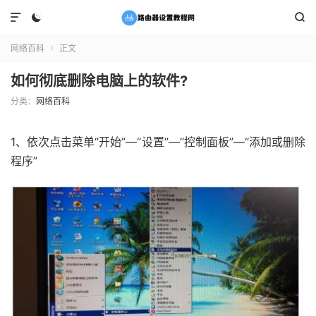



网络百科
正文

如何彻底删除电脑上的软件?
分类：
网络百科
1、依次点击菜单“开始”—“设置”—“控制面板”—“添加或删除
程序”