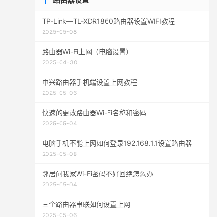
路由器设置
TP-Link—TL-XDR1860路由器设置WIFI教程
2025-05-08
路由器Wi-Fi上网（电脑设置）
2025-04-30
中兴路由器手机端设置上网教程
2025-05-06
快速的更改路由器Wi-Fi名称和密码
2025-05-04
电脑手机不能上网如何登录192.168.1.1设置路由器
2025-05-08
邻居问我家Wi-Fi密码不好回绝怎么办
2025-05-04
三个路由器串联如何设置上网
2025-05-06