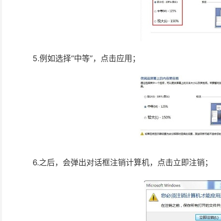
5.例如选择“中等”，点击应用；
6.之后，会弹出对话框注销计算机，点击立即注销；