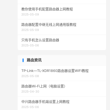
教你使用手机配置路由器上网教程
2025-05-09
路由器配置中继无线上网通用版教程
2025-05-09
只有手机怎么设置路由器
2025-05-06
路由资讯
TP-Link—TL-XDR1860路由器设置WIFI教程
2025-05-08
路由器Wi-Fi上网（电脑设置）
2025-04-30
中兴路由器手机端设置上网教程
2025-05-06