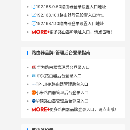
192.168.0.50路由器登录设置入口地址

192.168.10.1路由器登录设置入口地址

192.168.1.10路由器登录设置入口地址

更多路由器IP地址入口，请点击哦！

路由器品牌-管理后台登录指南
华为路由器管理后台登录入口

中兴路由器后台登录入口

TP-LINK路由器管理后台入口

小米路由器管理后台登录入口

华硕路由器管理后台登录入口

更多路由器品牌登录入口，请点击哦！
