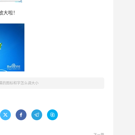
放大啦！
幕的图标和字怎么调大小




下一篇