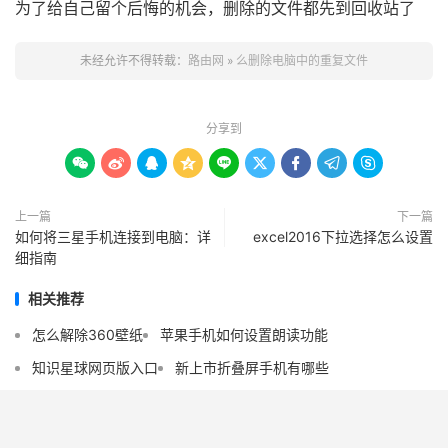
为了给自己留个后悔的机会，删除的文件都先到回收站了
未经允许不得转载：
路由网
»
么删除电脑中的重复文件
分享到









上一篇
下一篇
如何将三星手机连接到电脑：详
excel2016下拉选择怎么设置
细指南
相关推荐
怎么解除360壁纸
苹果手机如何设置朗读功能
知识星球网页版入口
新上市折叠屏手机有哪些