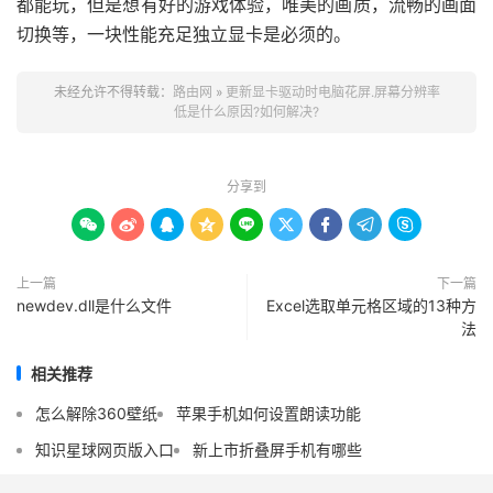
都能玩，但是想有好的游戏体验，唯美的画质，流畅的画面
切换等，一块性能充足独立显卡是必须的。
未经允许不得转载：
路由网
»
更新显卡驱动时电脑花屏.屏幕分辨率
低是什么原因?如何解决?
分享到









上一篇
下一篇
newdev.dll是什么文件
Excel选取单元格区域的13种方
法
相关推荐
怎么解除360壁纸
苹果手机如何设置朗读功能
知识星球网页版入口
新上市折叠屏手机有哪些