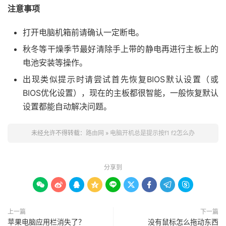
注意事项
打开电脑机箱前请确认一定断电。
秋冬等干燥季节最好清除手上带的静电再进行主板上的
电池安装等操作。
出现类似提示时请尝试首先恢复BIOS默认设置（或
BIOS优化设置），现在的主板都很智能，一般恢复默认
设置都能自动解决问题。
未经允许不得转载：
路由网
»
电脑开机总是提示按f1 f2怎么办
分享到









上一篇
下一篇
苹果电脑应用栏消失了？
没有鼠标怎么拖动东西