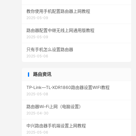
教你使用手机配置路由器上网教程
2025-05-09
路由器配置中继无线上网通用版教程
2025-05-09
只有手机怎么设置路由器
2025-05-06
路由资讯
TP-Link—TL-XDR1860路由器设置WIFI教程
2025-05-08
路由器Wi-Fi上网（电脑设置）
2025-04-30
中兴路由器手机端设置上网教程
2025-05-06