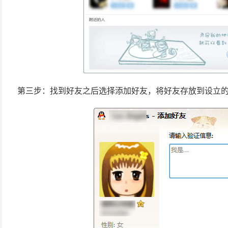
第三步：找到好友之后选择添加好友，将好友存放到设立