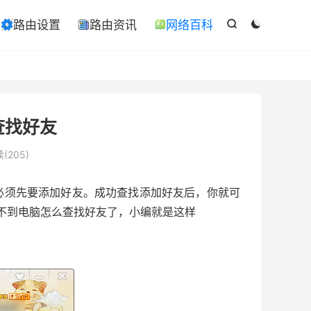

路由设置
路由资讯
网络百科

ￋ



查找好友
(205)
必须先要添加好友。成功查找添加好友后，你就可
不到电脑怎么查找好友了，小编就是这样