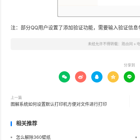
注：部分QQ用户设置了添加验证功能，需要输入验证信息
未经允许不得转载：
路由网
»
电
分享到





上一篇
图解系统如何设置默认打印机方便对文件进行打印
相关推荐
怎么解除360壁纸