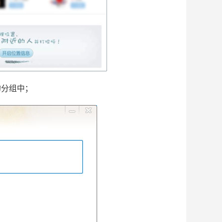
的分组中；