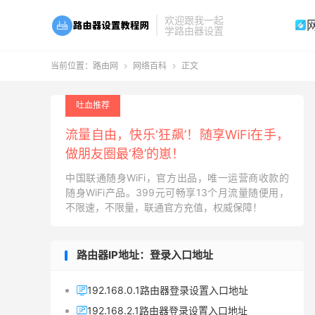
欢迎跟我一起

学路由器设置
当前位置：
路由网
网络百科
正文


吐血推荐
流量自由，快乐‘狂飙’！随享WiFi在手，
做朋友圈最‘稳’的崽！
中国联通随身WiFi，官方出品，唯一运营商收款的
随身WiFi产品。399元可畅享13个月流量随便用，
不限速，不限量，联通官方充值，权威保障！
路由器IP地址：登录入口地址
192.168.0.1路由器登录设置入口地址

192.168.2.1路由器登录设置入口地址
