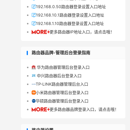
192.168.0.50路由器登录设置入口地址

192.168.10.1路由器登录设置入口地址

192.168.1.10路由器登录设置入口地址

更多路由器IP地址入口，请点击哦！

路由器品牌-管理后台登录指南
华为路由器管理后台登录入口

中兴路由器后台登录入口

TP-LINK路由器管理后台入口

小米路由器管理后台登录入口

华硕路由器管理后台登录入口

更多路由器品牌登录入口，请点击哦！
