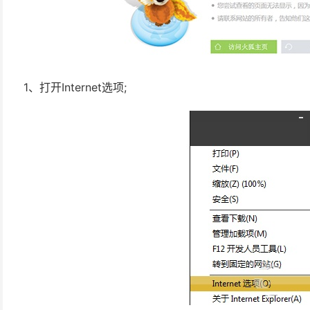
1、打开Internet选项;