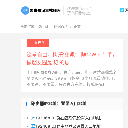
欢迎跟我一起

学路由器设置
当前位置：
路由网
网络百科
正文


吐血推荐
流量自由，快乐‘狂飙’！随享WiFi在手，
做朋友圈最‘稳’的崽！
中国联通随身WiFi，官方出品，唯一运营商收款的
随身WiFi产品。399元可畅享13个月流量随便用，
不限速，不限量，联通官方充值，权威保障！
路由器IP地址：登录入口地址
192.168.0.1路由器登录设置入口地址

192.168.2.1路由器登录设置入口地址
