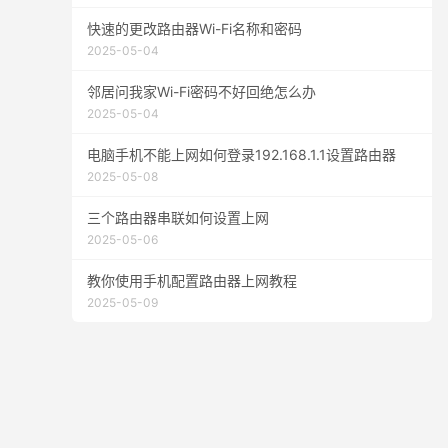
快速的更改路由器Wi-Fi名称和密码
2025-05-04
邻居问我家Wi-Fi密码不好回绝怎么办
2025-05-04
电脑手机不能上网如何登录192.168.1.1设置路由器
2025-05-08
三个路由器串联如何设置上网
2025-05-06
教你使用手机配置路由器上网教程
2025-05-09