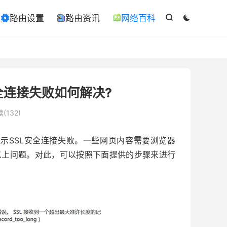

路由设置
路由资讯
网络百科

ￋ



全连接失败如何解决?
(132)
示SSL安全连接失败。一些网页内容需要浏览器
出现以上问题。对此，可以按照下面提供的步骤来进行