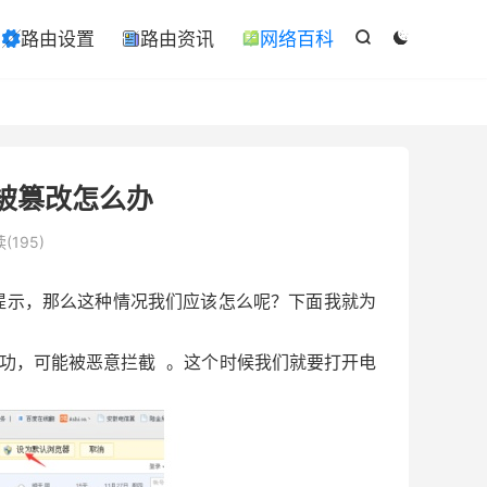

路由设置
路由资讯
网络百科

ￋ



被篡改怎么办
(195)
提示，那么这种情况我们应该怎么呢？下面我就为
成功，可能被恶意拦截 。这个时候我们就要打开电