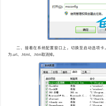
二、接着在系统配置窗口上，切换至启动选项卡，
为.url、.html、.htm取消掉。