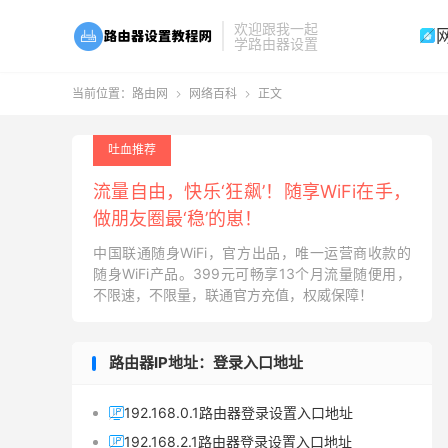
欢迎跟我一起

学路由器设置
当前位置：
路由网
网络百科
正文


吐血推荐
流量自由，快乐‘狂飙’！随享WiFi在手，
做朋友圈最‘稳’的崽！
中国联通随身WiFi，官方出品，唯一运营商收款的
随身WiFi产品。399元可畅享13个月流量随便用，
不限速，不限量，联通官方充值，权威保障！
路由器IP地址：登录入口地址
192.168.0.1路由器登录设置入口地址

192.168.2.1路由器登录设置入口地址
