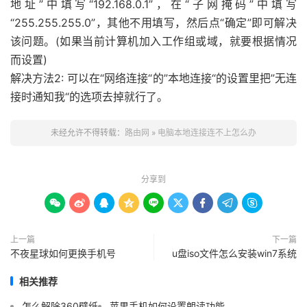
地址”中填写“192.168.0.1”，在“子网掩码”中填写
“255.255.255.0”，其他不用填写，然后点“确定”即可解决
该问题。(如果当前计算机加入工作组或域，就要根据情况
而设置)
解决方法2: 可以在“网络连接“的”本地连接“的设置里把”无连
接时通知我“的选项去掉就行了。
未经允许不得转载：
路由网
»
电脑本地连接连不上怎么办
分享到









上一篇
下一篇
不夜星球如何更换手机号
u盘iso文件怎么安装win7系统
相关推荐
怎么解除360壁纸
苹果手机如何设置朗读功能