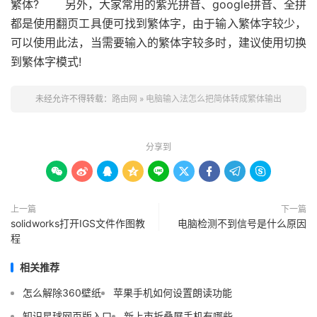
繁体? 另外，大家常用的紫光拼音、google拼音、全拼
都是使用翻页工具便可找到繁体字，由于输入繁体字较少，
可以使用此法，当需要输入的繁体字较多时，建议使用切换
到繁体字模式!
未经允许不得转载：
路由网
»
电脑输入法怎么把简体转成繁体输出
分享到









上一篇
下一篇
solidworks打开IGS文件作图教
电脑检测不到信号是什么原因
程
相关推荐
怎么解除360壁纸
苹果手机如何设置朗读功能
知识星球网页版入口
新上市折叠屏手机有哪些