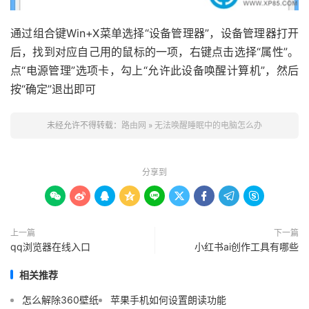
通过组合键Win+X菜单选择“设备管理器”，设备管理器打开
后，找到对应自己用的鼠标的一项，右键点击选择“属性”。
点“电源管理”选项卡，勾上“允许此设备唤醒计算机”，然后
按“确定”退出即可
未经允许不得转载：
路由网
»
无法唤醒睡眠中的电脑怎么办
分享到









上一篇
下一篇
qq浏览器在线入口
小红书ai创作工具有哪些
相关推荐
怎么解除360壁纸
苹果手机如何设置朗读功能