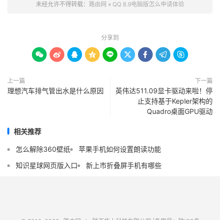
未经允许不得转载：
路由网
»
QQ 8.9电脑版怎么申请体验
分享到









上一篇
下一篇
理想汽车排气管出水是什么原因
英伟达511.09显卡驱动来啦！停
止支持基于Kepler架构的
Quadro桌⾯GPU驱动
相关推荐
怎么解除360壁纸
苹果手机如何设置朗读功能
知识星球网页版入口
新上市折叠屏手机有哪些