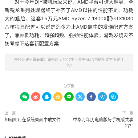
对于今年DIY装机玩家来说，AMD平台可谓大翻身，全
新锐龙系列处理器终于补齐了AMD以往的性能不足、功耗
大的尴尬。这套1.5万元AMD Ryzen 7 1800X配GTX1080
八核独显配置可以说是迄今为止AMD最牛的发烧配置方案
了，兼顾低功耗、超强超频、强劲性能体验，游戏发烧友不
妨考虑下这套新配置方案
未经允许不得转载：
路由网
»
2017史上最牛AMD电脑配置方案是什
么?
分享到









上一篇
下一篇
如何阻止在系统桌面中放文件
中华万年历电脑版与手机版共享
吗？