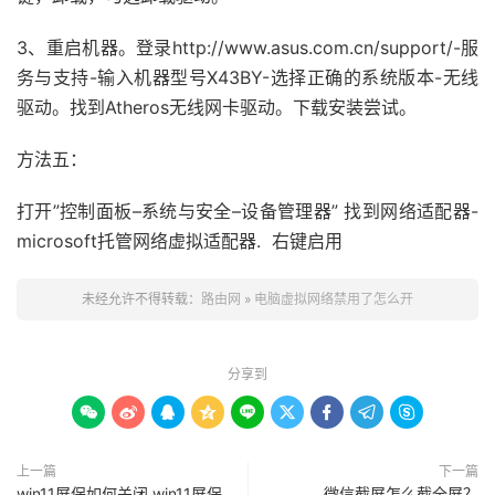
3、重启机器。登录http://www.asus.com.cn/support/-服
务与支持-输入机器型号X43BY-选择正确的系统版本-无线
驱动。找到Atheros无线网卡驱动。下载安装尝试。
方法五：
打开”控制面板–系统与安全–设备管理器” 找到网络适配器-
microsoft托管网络虚拟适配器. 右键启用
未经允许不得转载：
路由网
»
电脑虚拟网络禁用了怎么开
分享到









上一篇
下一篇
win11屏保如何关闭 win11屏保
微信截屏怎么截全屏？