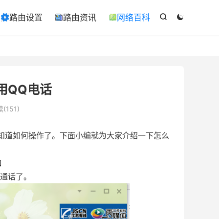

路由设置
路由资讯
网络百科

ￋ



用QQ电话
(151)
知道如何操作了。下面小编就为大家介绍一下怎么
口
音通话了。