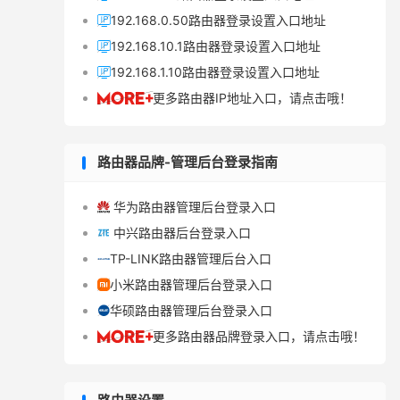
192.168.0.50路由器登录设置入口地址

192.168.10.1路由器登录设置入口地址

192.168.1.10路由器登录设置入口地址

更多路由器IP地址入口，请点击哦！

路由器品牌-管理后台登录指南
华为路由器管理后台登录入口

中兴路由器后台登录入口

TP-LINK路由器管理后台入口

小米路由器管理后台登录入口

华硕路由器管理后台登录入口

更多路由器品牌登录入口，请点击哦！
