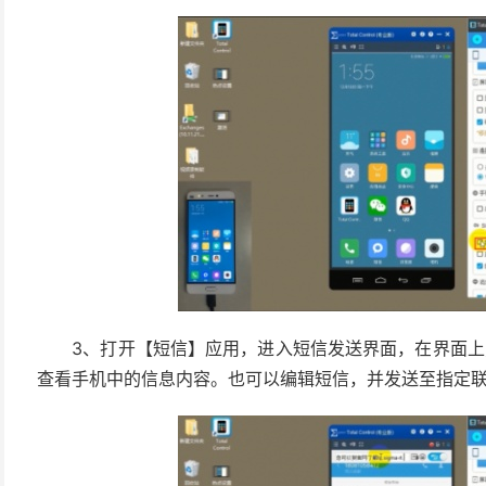
3、打开【短信】应用，进入短信发送界面，在界面上方的
查看手机中的信息内容。也可以编辑短信，并发送至指定联