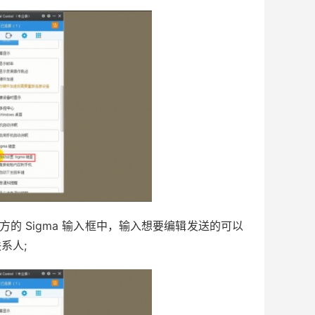
 Sigma 输入框中，输入想要编辑发送的可以
系人;