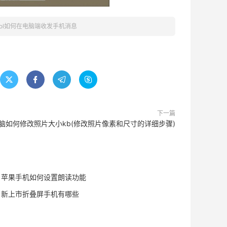
ontrol如何在电脑端收发手机消息




下一篇
脑如何修改照片大小kb(修改照片像素和尺寸的详细步骤)
苹果手机如何设置朗读功能
新上市折叠屏手机有哪些