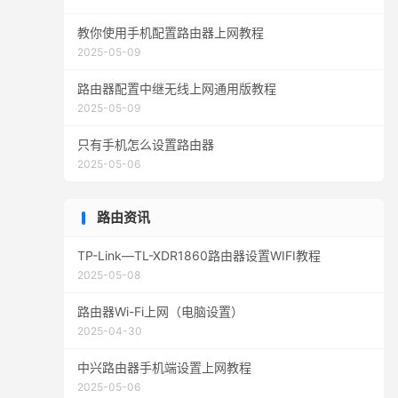
教你使用手机配置路由器上网教程
2025-05-09
路由器配置中继无线上网通用版教程
2025-05-09
只有手机怎么设置路由器
2025-05-06
路由资讯
TP-Link—TL-XDR1860路由器设置WIFI教程
2025-05-08
路由器Wi-Fi上网（电脑设置）
2025-04-30
中兴路由器手机端设置上网教程
2025-05-06