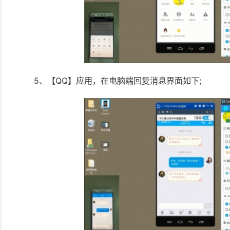
5、【QQ】应用，在电脑端回复消息界面如下;