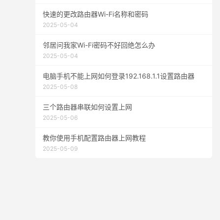
快速的更改路由器Wi-Fi名称和密码
2025-05-04
邻居问我家Wi-Fi密码不好回绝怎么办
2025-05-04
电脑手机不能上网如何登录192.168.1.1设置路由器
2025-05-08
三个路由器串联如何设置上网
2025-05-06
教你使用手机配置路由器上网教程
2025-05-09