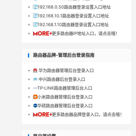
192.168.0.50路由器登录设置入口地址

192.168.10.1路由器登录设置入口地址

192.168.1.10路由器登录设置入口地址

更多路由器IP地址入口，请点击哦！

路由器品牌-管理后台登录指南
华为路由器管理后台登录入口

中兴路由器后台登录入口

TP-LINK路由器管理后台入口

小米路由器管理后台登录入口

华硕路由器管理后台登录入口

更多路由器品牌登录入口，请点击哦！
