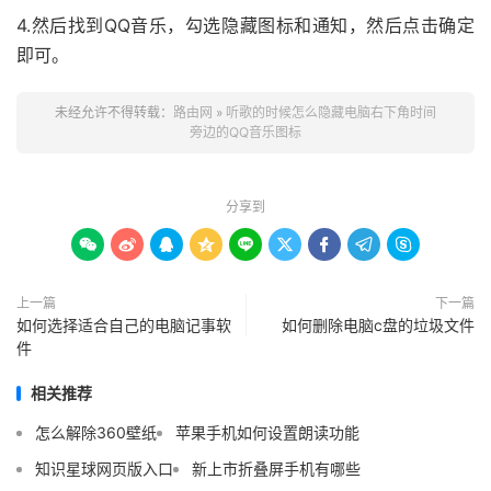
4.然后找到QQ音乐，勾选隐藏图标和通知，然后点击确定
即可。
未经允许不得转载：
路由网
»
听歌的时候怎么隐藏电脑右下角时间
旁边的QQ音乐图标
分享到









上一篇
下一篇
如何选择适合自己的电脑记事软
如何删除电脑c盘的垃圾文件
件
相关推荐
怎么解除360壁纸
苹果手机如何设置朗读功能
知识星球网页版入口
新上市折叠屏手机有哪些