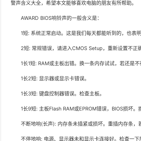
警声含义大全，希望本文能够喜欢电脑的朋友有所帮助。
AWARD BIOS响铃声的一般含义是：
1短: 系统正常启动。这是我们每天都能听到的，也表
2短: 常规错误，请进入CMOS Setup，重新设置不正
1长1短: RAM或主板出错。换一条内存试试，若还是
1长2短: 显示器或显示卡错误。
1长3短: 键盘控制器错误。检查主板。
1长9短: 主板Flash RAM或EPROM错误，BIOS损坏。换
不断地响(长声): 内存条未插紧或损坏。重插内存条，
不停地响: 电源、显示器未和显示卡连接好。检查一下