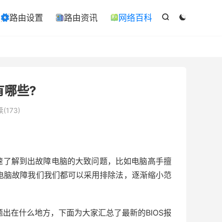

路由设置
路由资讯
网络百科

ￋ



有哪些?
(173)
了解到出故障电脑的大致问题，比如电脑高手擅
多电脑故障我们我们都可以采用排除法，逐渐缩小范
在什么地方，下面为大家汇总了最新的BIOS报