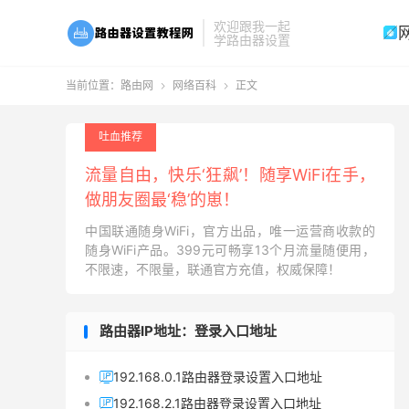
欢迎跟我一起

学路由器设置
当前位置：
路由网
网络百科
正文


吐血推荐
流量自由，快乐‘狂飙’！随享WiFi在手，
做朋友圈最‘稳’的崽！
中国联通随身WiFi，官方出品，唯一运营商收款的
随身WiFi产品。399元可畅享13个月流量随便用，
不限速，不限量，联通官方充值，权威保障！
路由器IP地址：登录入口地址
192.168.0.1路由器登录设置入口地址

192.168.2.1路由器登录设置入口地址
