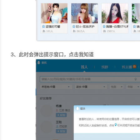
3、此时会弹出提示窗口，点击我知道