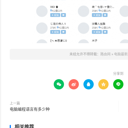
未经允许不得转载：
路由网
»
电脑最新
分享到





上一篇
电脑编程语言有多少种
相关推荐