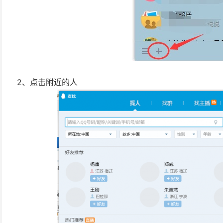
2、点击附近的人