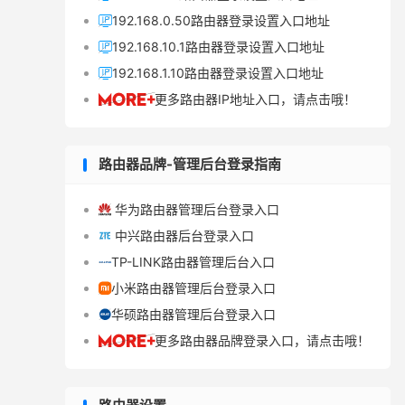
192.168.0.50路由器登录设置入口地址

192.168.10.1路由器登录设置入口地址

192.168.1.10路由器登录设置入口地址

更多路由器IP地址入口，请点击哦！

路由器品牌-管理后台登录指南
华为路由器管理后台登录入口

中兴路由器后台登录入口

TP-LINK路由器管理后台入口

小米路由器管理后台登录入口

华硕路由器管理后台登录入口

更多路由器品牌登录入口，请点击哦！
