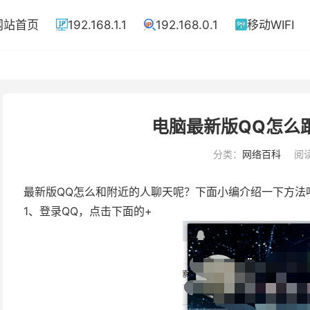
网站首页
192.168.1.1
192.168.0.1
移动WIFI



电脑最新版QQ怎么
分类：
网络百科
阅读
最新版QQ怎么和附近的人聊天呢？下面小编介绍一下方法
1、登录QQ，点击下面的+