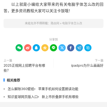
以上就是小编给大家带来的有关电脑字体怎么改的回
答，更多资讯教程大家可以关注卡饭哦！
未经允许不得转载：
路由网
»
电脑字体怎么改
分享到









上一篇
下一篇
2025正规网上招聘平台有哪
ipadpro为什么画画好
些？
相关推荐
怎么解除360壁纸
苹果手机如何设置朗读功能
知识星球网页版入口
新上市折叠屏手机有哪些