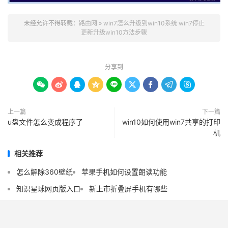
未经允许不得转载：
路由网
»
win7怎么升级到win10系统 win7停止
更新升级win10方法步骤
分享到









上一篇
下一篇
u盘文件怎么变成程序了
win10如何使用win7共享的打印
机
相关推荐
怎么解除360壁纸
苹果手机如何设置朗读功能
知识星球网页版入口
新上市折叠屏手机有哪些