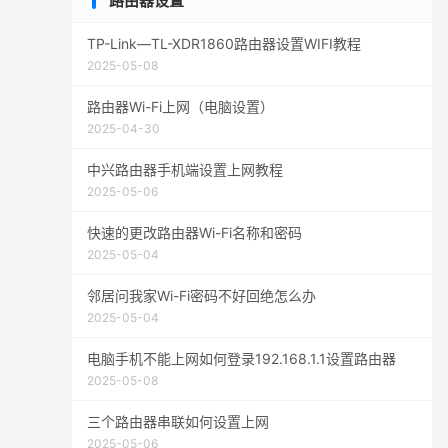
路由器设置
TP-Link—TL-XDR1860路由器设置WIFI教程
2025-05-08
路由器Wi-Fi上网（电脑设置）
2025-04-30
中兴路由器手机端设置上网教程
2025-05-06
快速的更改路由器Wi-Fi名称和密码
2025-05-04
邻居问我家Wi-Fi密码不好回绝怎么办
2025-05-04
电脑手机不能上网如何登录192.168.1.1设置路由器
2025-05-08
三个路由器串联如何设置上网
2025-05-06