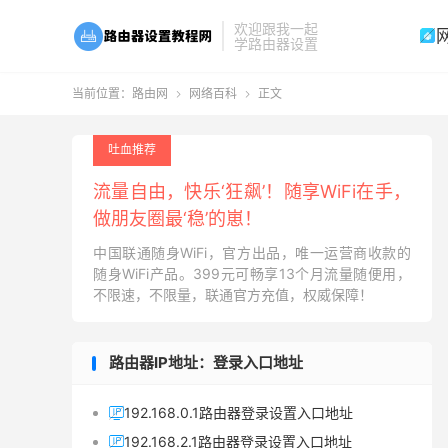
欢迎跟我一起

学路由器设置
当前位置：
路由网
网络百科
正文


吐血推荐
流量自由，快乐‘狂飙’！随享WiFi在手，
做朋友圈最‘稳’的崽！
中国联通随身WiFi，官方出品，唯一运营商收款的
随身WiFi产品。399元可畅享13个月流量随便用，
不限速，不限量，联通官方充值，权威保障！
路由器IP地址：登录入口地址
192.168.0.1路由器登录设置入口地址

192.168.2.1路由器登录设置入口地址
