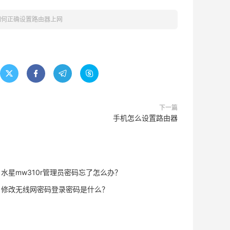
如何正确设置路由器上网




下一篇
手机怎么设置路由器
水星mw310r管理员密码忘了怎么办？
修改无线网密码登录密码是什么？