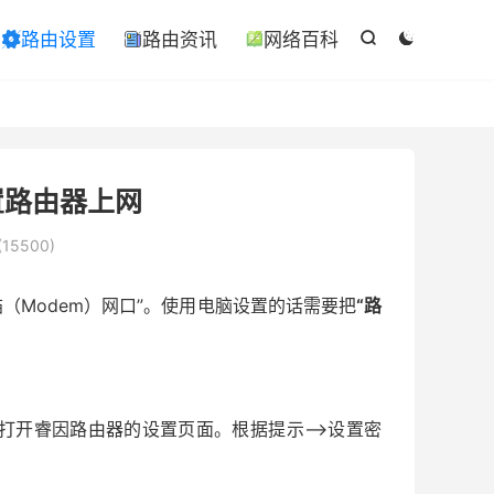

路由设置
路由资讯
网络百科

ￋ



置路由器上网
15500)
光猫（Modem）网口”。使用电脑设置的话需要把
“路
—>即可打开睿因路由器的设置页面。根据提示——>设置密