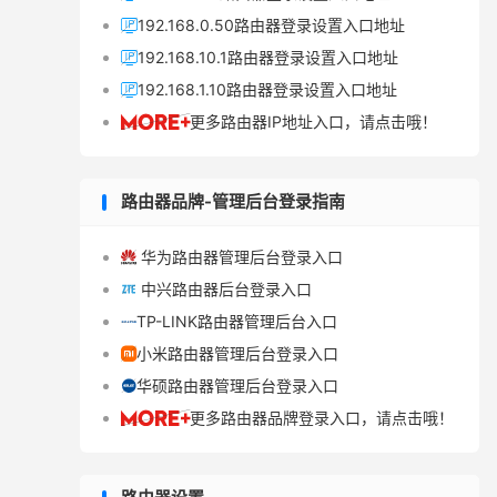
192.168.0.50路由器登录设置入口地址

192.168.10.1路由器登录设置入口地址

192.168.1.10路由器登录设置入口地址

更多路由器IP地址入口，请点击哦！

路由器品牌-管理后台登录指南
华为路由器管理后台登录入口

中兴路由器后台登录入口

TP-LINK路由器管理后台入口

小米路由器管理后台登录入口

华硕路由器管理后台登录入口

更多路由器品牌登录入口，请点击哦！
