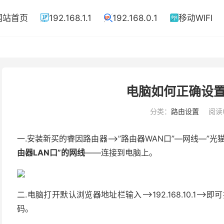
网站首页
192.168.1.1
192.168.0.1
移动WIFI



电脑如何正确设
分类：
路由设置
阅读(
一.安装新买的睿因路由器——>”路由器WAN口”—网线—”
由器LAN口”的网线
——连接到电脑上。
二.电脑打开默认浏览器地址栏输入——>192.168.10.1—
码。