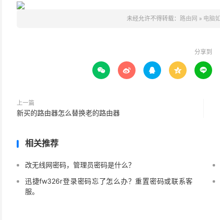
未经允许不得转载：
路由网
»
电脑
分享到





上一篇
新买的路由器怎么替换老的路由器
相关推荐
改无线网密码，管理员密码是什么？
迅捷fw326r登录密码忘了怎么办？重置密码或联系客
服。