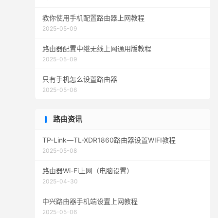
教你使用手机配置路由器上网教程
2025-05-09
路由器配置中继无线上网通用版教程
2025-05-09
只有手机怎么设置路由器
2025-05-06
路由资讯
TP-Link—TL-XDR1860路由器设置WIFI教程
2025-05-08
路由器Wi-Fi上网（电脑设置）
2025-04-30
中兴路由器手机端设置上网教程
2025-05-06