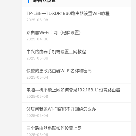
路由器设置
TP-Link—TL-XDR1860路由器设置WIFI教程
2025-05-08
路由器Wi-Fi上网（电脑设置）
2025-04-30
中兴路由器手机端设置上网教程
2025-05-06
快速的更改路由器Wi-Fi名称和密码
2025-05-04
电脑手机不能上网如何登录192.168.1.1设置路由器
2025-05-08
邻居问我家Wi-Fi密码不好回绝怎么办
2025-05-04
三个路由器串联如何设置上网
2025-05-06