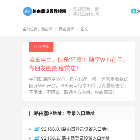
欢迎跟我一起

学路由器设置
当前位置：
路由网
路由设置
正文


吐血推荐
流量自由，快乐‘狂飙’！随享WiFi在手，
做朋友圈最‘稳’的崽！
中国联通随身WiFi，官方出品，唯一运营商收款的
随身WiFi产品。399元可畅享13个月流量随便用，
不限速，不限量，联通官方充值，权威保障！
路由器IP地址：登录入口地址
192.168.0.1路由器登录设置入口地址

192.168.2.1路由器登录设置入口地址
