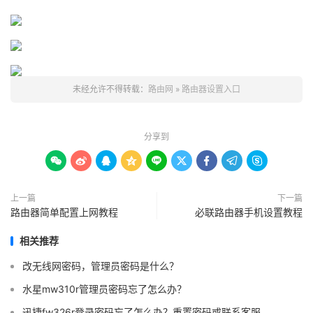
未经允许不得转载：
路由网
»
路由器设置入口
分享到









上一篇
下一篇
路由器简单配置上网教程
必联路由器手机设置教程
相关推荐
改无线网密码，管理员密码是什么？
水星mw310r管理员密码忘了怎么办？
迅捷fw326r登录密码忘了怎么办？重置密码或联系客服。