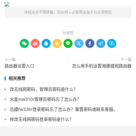
未经允许不得转载：
路由网
»
必联路由器手机设置教程
分享到









上一篇
下一篇
路由器设置入口
怎么用手机设置海康威视路由器
相关推荐
改无线网密码，管理员密码是什么？
水星mw310r管理员密码忘了怎么办？
迅捷fw326r登录密码忘了怎么办？重置密码或联系客服。
修改无线网密码登录密码是什么？