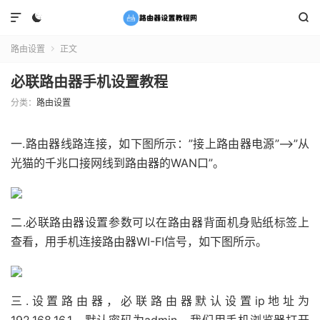



路由设置
正文

必联路由器手机设置教程
分类：
路由设置
一.路由器线路连接，如下图所示：”接上路由器电源”——>”从
光猫的千兆口接网线到路由器的WAN口”。
二.必联路由器设置参数可以在路由器背面机身贴纸标签上
查看，用手机连接路由器WI-FI信号，如下图所示。
三.设置路由器，必联路由器默认设置ip地址为