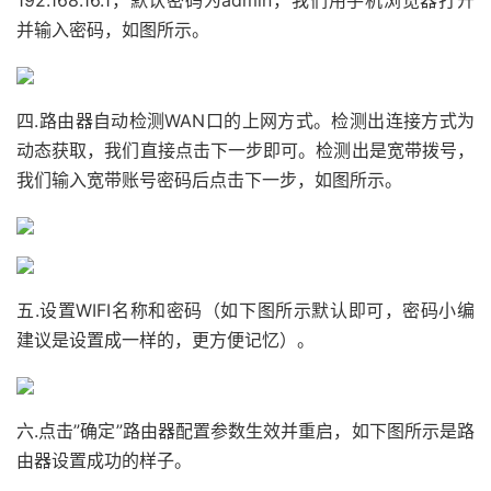
192.168.16.1，默认密码为admin，我们用手机浏览器打开
并输入密码，如图所示。
四.路由器自动检测WAN口的上网方式。检测出连接方式为
动态获取，我们直接点击下一步即可。检测出是宽带拨号，
我们输入宽带账号密码后点击下一步，如图所示。
五.设置WIFI名称和密码（如下图所示默认即可，密码小编
建议是设置成一样的，更方便记忆）。
六.点击”确定”路由器配置参数生效并重启，如下图所示是路
由器设置成功的样子。