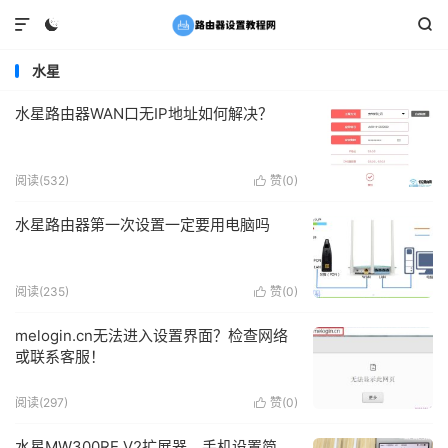



水星
水星路由器WAN口无IP地址如何解决？
阅读(532)
赞(
0
)

水星路由器第一次设置一定要用电脑吗
阅读(235)
赞(
0
)

melogin.cn无法进入设置界面？检查网络
或联系客服！
阅读(297)
赞(
0
)

水星MW300RE V2扩展器，手机设置简