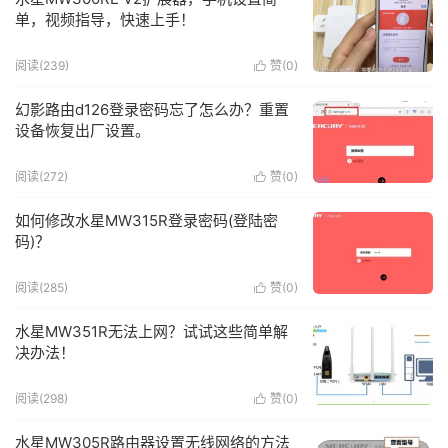
单，视频指导，快速上手！
阅读(239)
赞(
0
)

幻影路由d126登录密码忘了怎么办？重置
设备恢复出厂设置。
阅读(272)
赞(
0
)

如何修改水星MW315R登录密码(登陆密
码)？
阅读(285)
赞(
0
)

水星MW351R无法上网？试试这些简单解
决办法！
阅读(298)
赞(
0
)

水星MW305R路由器设置无线网络的方法