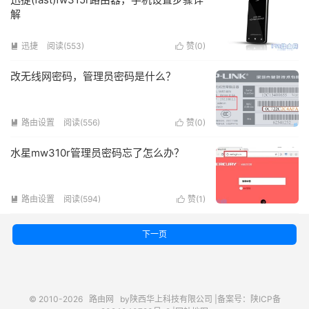
解
迅捷
阅读(553)
赞(
0
)


改无线网密码，管理员密码是什么？
路由设置
阅读(556)
赞(
0
)


水星mw310r管理员密码忘了怎么办？
路由设置
阅读(594)
赞(
1
)


下一页
© 2010-2026
路由网
by陕西华上科技有限公司 |
备案号：陕ICP备