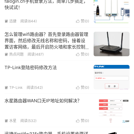
falogin.cn手机登录方法，简单几步搞定，
快试试！
迅捷
阅读(644)
赞(
0
)


怎么管理wifi路由器？首先登录路由器管理
界面，然后修改无线名称和密码，接着设
置访客网络，最后开启防火墙和家长控制
功能。
热点问题
阅读(487)
赞(
0
)


TP-Link登陆密码修改方法
TP-Link
阅读(542)
赞(
0
)


水星路由器WAN口无IP地址如何解决？
水星
阅读(532)
赞(
0
)


迅捷(fast)fw315r路由器，手机设置步骤详